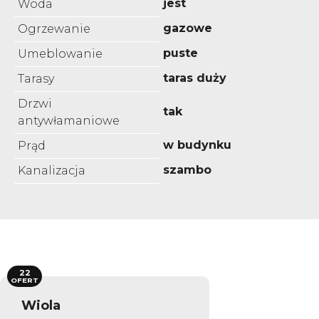
jest
Woda
gazowe
Ogrzewanie
puste
Umeblowanie
taras duży
Tarasy
Drzwi
tak
antywłamaniowe
w budynku
Prąd
szambo
Kanalizacja
22
OFERT
Wiola