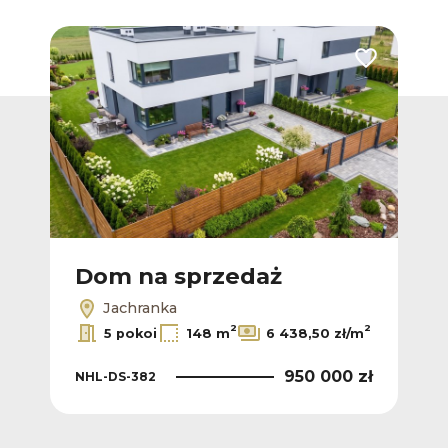
Dodaj do ulub
Dom na sprzedaż
Jachranka
2
2
5 pokoi
148 m
6 438,50 zł/m
950 000 zł
NHL-DS-382