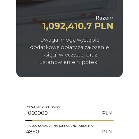
Razem
1,092,410.7 PLN
Uwaga: mogą wystąpić
dodatkowe opłaty za założenie
księgi wieczystej oraz
ustanowienie hipoteki.
CENA NIERUCHOMOŚCI
PLN
TAKSA NOTARIALNA (OPŁATA NOTARIALNA)
PLN