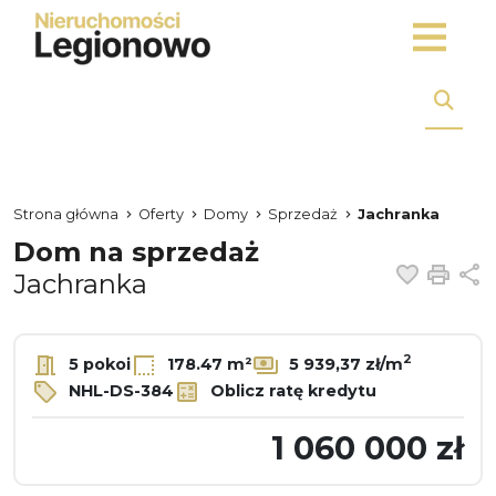
Strona główna
Oferty
Domy
Sprzedaż
Jachranka
Dom na sprzedaż
Dodaj 
Dru
U
Jachranka
2
5 pokoi
178.47 m²
5 939,37 zł/m
NHL-DS-384
Oblicz ratę kredytu
1 060 000 zł