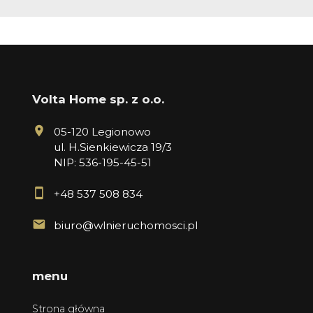
Volta Home sp. z o.o.
05-120 Legionowo
ul. H.Sienkiewicza 19/3
NIP: 536-195-45-51
+48 537 508 834
biuro@wlnieruchomosci.pl
menu
Strona główna