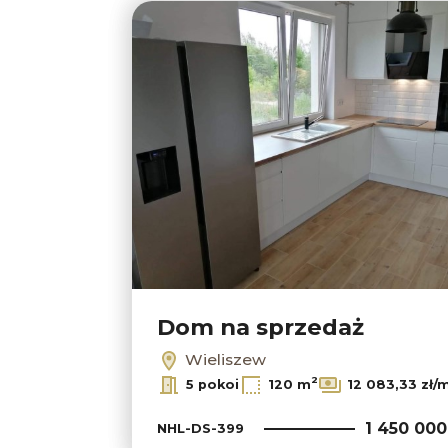
Dom na sprzedaż
Wieliszew
2
5 pokoi
120 m
12 083,33 zł/
1 450 000
NHL-DS-399