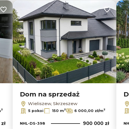
Dodaj do ulubionych
Dodaj do u
Dom na sprzedaż
D
Wieliszew, Skrzeszew
2
2
2
m
5 pokoi
150 m
6 000,00 zł/m
 zł
900 000 zł
NHL-DS-398
NH