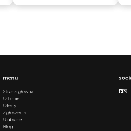
menu
soci
Face
Fa
Strona główna
O firmie
Oferty
Zgłoszenia
Ulubione
Blog