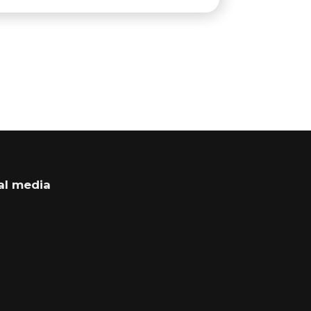
al media
book
cebook