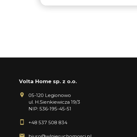
Volta Home sp. z o.o.
05-120 Legionowo
ul. H.Sienkiewicza 19/3
NIP: 536-195-45-51
+48 537 508 834
biuro@wlnieruchomosci.pl