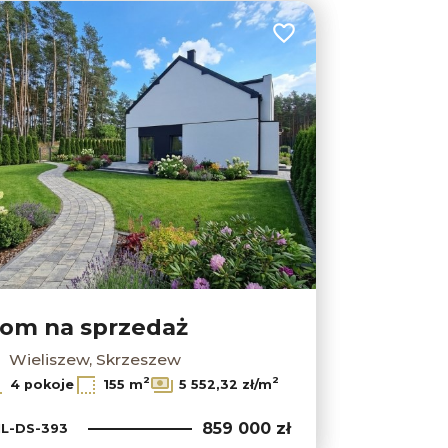
lubionych
Dodaj do ulubionych
om na sprzedaż
Wieliszew, Skrzeszew
2
2
4 pokoje
155 m
5 552,32 zł/m
859 000 zł
L-DS-393