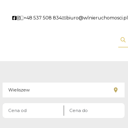
+48 537 508 834
biuro@wlnieruchomosci.pl
Social link
Social link